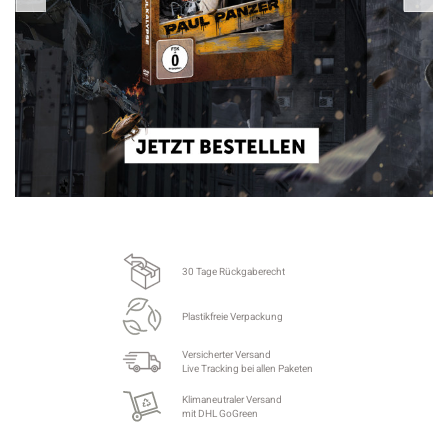
30 Tage Rückgaberecht
Plastikfreie Verpackung
Versicherter Versand
Live Tracking bei allen Paketen
Klimaneutraler Versand
mit DHL GoGreen